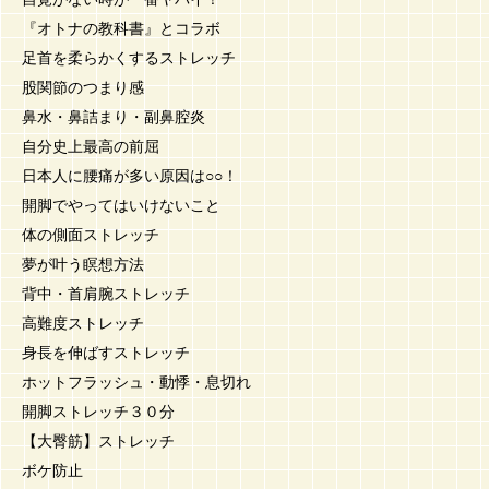
『オトナの教科書』とコラボ
足首を柔らかくするストレッチ
股関節のつまり感
鼻水・鼻詰まり・副鼻腔炎
自分史上最高の前屈
日本人に腰痛が多い原因は○○！
開脚でやってはいけないこと
体の側面ストレッチ
夢が叶う瞑想方法
背中・首肩腕ストレッチ
高難度ストレッチ
身長を伸ばすストレッチ
ホットフラッシュ・動悸・息切れ
開脚ストレッチ３０分
【大臀筋】ストレッチ
ボケ防止