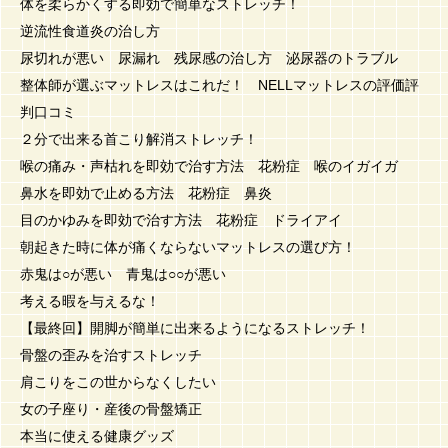
体を柔らかくする即効で簡単なストレッチ！
逆流性食道炎の治し方
尿切れが悪い 尿漏れ 残尿感の治し方 泌尿器のトラブル
整体師が選ぶマットレスはこれだ！ NELLマットレスの評価評
判口コミ
２分で出来る首こり解消ストレッチ！
喉の痛み・声枯れを即効で治す方法 花粉症 喉のイガイガ
鼻水を即効で止める方法 花粉症 鼻炎
目のかゆみを即効で治す方法 花粉症 ドライアイ
朝起きた時に体が痛くならないマットレスの選び方！
赤鬼は○が悪い 青鬼は○○が悪い
考える暇を与えるな！
【最終回】開脚が簡単に出来るようになるストレッチ！
骨盤の歪みを治すストレッチ
肩こりをこの世からなくしたい
女の子座り・産後の骨盤矯正
本当に使える健康グッズ