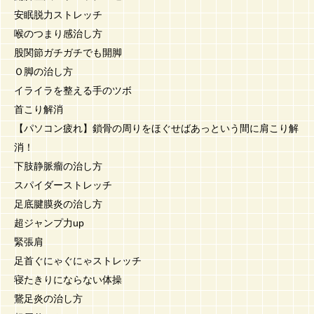
安眠脱力ストレッチ
喉のつまり感治し方
股関節ガチガチでも開脚
Ｏ脚の治し方
イライラを整える手のツボ
首こり解消
【パソコン疲れ】鎖骨の周りをほぐせばあっという間に肩こり解
消！
下肢静脈瘤の治し方
スパイダーストレッチ
足底腱膜炎の治し方
超ジャンプ力up
緊張肩
足首ぐにゃぐにゃストレッチ
寝たきりにならない体操
鵞足炎の治し方