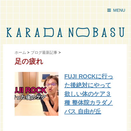
MENU
ホーム
>
ブログ最新記事
>
足の疲れ
FUJI ROCKに行っ
た後絶対にやって
欲しい体のケア３
種 整体院カラダノ
バス 自由が丘