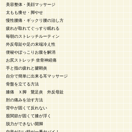
美容整体・美顔マッサージ
太もも痩せ・脚やせ
慢性腰痛・ギックリ腰の治し方
疲れが取れてぐっすり眠れる
毎朝のストレッチルーティン
外反母趾や足の末端冷え性
便秘やぽっこりお腹を解消
お尻ストレッチ 坐骨神経痛
手と指の疲れと腱鞘炎
自分で簡単に出来る耳マッサージ
骨盤を立てる方法
膝痛 Ｘ脚 鵞足炎 外反母趾
肘の痛みを治す方法
背中が固くて反れない
股関節が固くて膝が浮く
脱力ができない開脚
自覚がない時が一番ヤバイ！