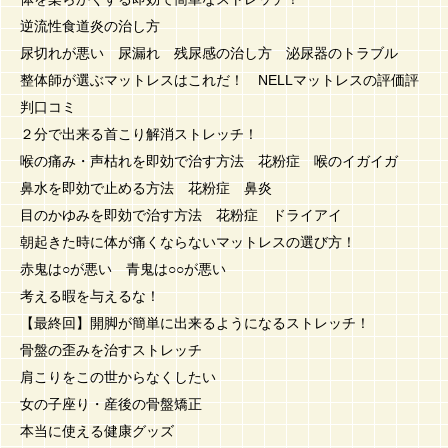
逆流性食道炎の治し方
尿切れが悪い 尿漏れ 残尿感の治し方 泌尿器のトラブル
整体師が選ぶマットレスはこれだ！ NELLマットレスの評価評
判口コミ
２分で出来る首こり解消ストレッチ！
喉の痛み・声枯れを即効で治す方法 花粉症 喉のイガイガ
鼻水を即効で止める方法 花粉症 鼻炎
目のかゆみを即効で治す方法 花粉症 ドライアイ
朝起きた時に体が痛くならないマットレスの選び方！
赤鬼は○が悪い 青鬼は○○が悪い
考える暇を与えるな！
【最終回】開脚が簡単に出来るようになるストレッチ！
骨盤の歪みを治すストレッチ
肩こりをこの世からなくしたい
女の子座り・産後の骨盤矯正
本当に使える健康グッズ