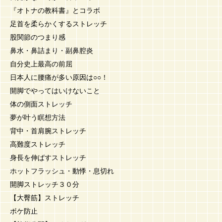
『オトナの教科書』とコラボ
足首を柔らかくするストレッチ
股関節のつまり感
鼻水・鼻詰まり・副鼻腔炎
自分史上最高の前屈
日本人に腰痛が多い原因は○○！
開脚でやってはいけないこと
体の側面ストレッチ
夢が叶う瞑想方法
背中・首肩腕ストレッチ
高難度ストレッチ
身長を伸ばすストレッチ
ホットフラッシュ・動悸・息切れ
開脚ストレッチ３０分
【大臀筋】ストレッチ
ボケ防止