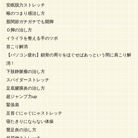
安眠脱力ストレッチ
喉のつまり感治し方
股関節ガチガチでも開脚
Ｏ脚の治し方
イライラを整える手のツボ
首こり解消
【パソコン疲れ】鎖骨の周りをほぐせばあっという間に肩こり解
消！
下肢静脈瘤の治し方
スパイダーストレッチ
足底腱膜炎の治し方
超ジャンプ力up
緊張肩
足首ぐにゃぐにゃストレッチ
寝たきりにならない体操
鵞足炎の治し方
超屈伸ストレッチ