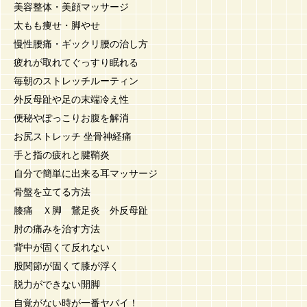
美容整体・美顔マッサージ
太もも痩せ・脚やせ
慢性腰痛・ギックリ腰の治し方
疲れが取れてぐっすり眠れる
毎朝のストレッチルーティン
外反母趾や足の末端冷え性
便秘やぽっこりお腹を解消
お尻ストレッチ 坐骨神経痛
手と指の疲れと腱鞘炎
自分で簡単に出来る耳マッサージ
骨盤を立てる方法
膝痛 Ｘ脚 鵞足炎 外反母趾
肘の痛みを治す方法
背中が固くて反れない
股関節が固くて膝が浮く
脱力ができない開脚
自覚がない時が一番ヤバイ！