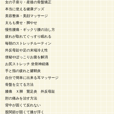
女の子座り・産後の骨盤矯正
本当に使える健康グッズ
美容整体・美顔マッサージ
太もも痩せ・脚やせ
慢性腰痛・ギックリ腰の治し方
疲れが取れてぐっすり眠れる
毎朝のストレッチルーティン
外反母趾や足の末端冷え性
便秘やぽっこりお腹を解消
お尻ストレッチ 坐骨神経痛
手と指の疲れと腱鞘炎
自分で簡単に出来る耳マッサージ
骨盤を立てる方法
膝痛 Ｘ脚 鵞足炎 外反母趾
肘の痛みを治す方法
背中が固くて反れない
股関節が固くて膝が浮く