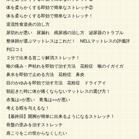
体を柔らかくする即効で簡単なストレッチ②
体を柔らかくする即効で簡単なストレッチ！
逆流性食道炎の治し方
尿切れが悪い 尿漏れ 残尿感の治し方 泌尿器のトラブル
整体師が選ぶマットレスはこれだ！ NELLマットレスの評価評
判口コミ
２分で出来る首こり解消ストレッチ！
喉の痛み・声枯れを即効で治す方法 花粉症 喉のイガイガ
鼻水を即効で止める方法 花粉症 鼻炎
目のかゆみを即効で治す方法 花粉症 ドライアイ
朝起きた時に体が痛くならないマットレスの選び方！
赤鬼は○が悪い 青鬼は○○が悪い
考える暇を与えるな！
【最終回】開脚が簡単に出来るようになるストレッチ！
骨盤の歪みを治すストレッチ
肩こりをこの世からなくしたい