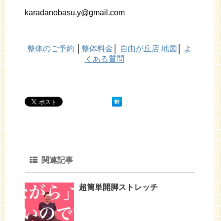
karadanobasu.y@gmail.com
整体のご予約
│
整体料金
│
自由が丘店 地図
│
よ
くある質問
関連記事
超簡単開脚ストレッチ