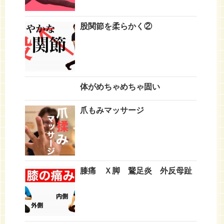
股関節を柔らかく②
体がめちゃめちゃ固い
爪もみマッサージ
膝痛 Ｘ脚 鵞足炎 外反母趾