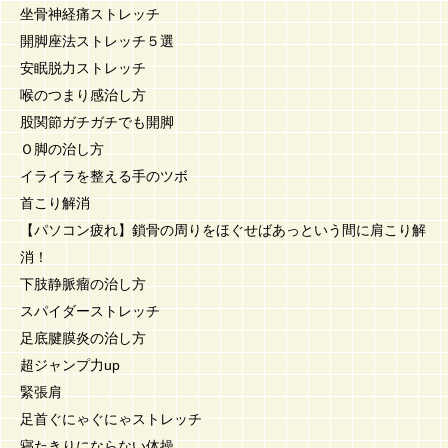
坐骨神経痛ストレッチ
開脚座法ストレッチ５選
安眠脱力ストレッチ
喉のつまり感治し方
股関節ガチガチでも開脚
Ｏ脚の治し方
イライラを整える手のツボ
首こり解消
【パソコン疲れ】鎖骨の周りをほぐせばあっという間に肩こり解
消！
下肢静脈瘤の治し方
スパイダーストレッチ
足底腱膜炎の治し方
超ジャンプ力up
緊張肩
足首ぐにゃぐにゃストレッチ
寝たきりにならない体操