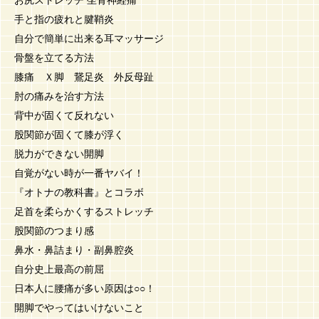
手と指の疲れと腱鞘炎
自分で簡単に出来る耳マッサージ
骨盤を立てる方法
膝痛 Ｘ脚 鵞足炎 外反母趾
肘の痛みを治す方法
背中が固くて反れない
股関節が固くて膝が浮く
脱力ができない開脚
自覚がない時が一番ヤバイ！
『オトナの教科書』とコラボ
足首を柔らかくするストレッチ
股関節のつまり感
鼻水・鼻詰まり・副鼻腔炎
自分史上最高の前屈
日本人に腰痛が多い原因は○○！
開脚でやってはいけないこと