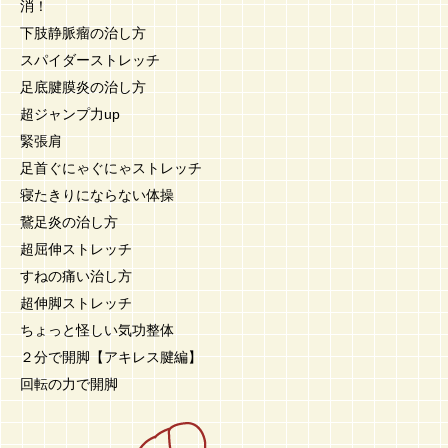
消！
下肢静脈瘤の治し方
スパイダーストレッチ
足底腱膜炎の治し方
超ジャンプ力up
緊張肩
足首ぐにゃぐにゃストレッチ
寝たきりにならない体操
鵞足炎の治し方
超屈伸ストレッチ
すねの痛い治し方
超伸脚ストレッチ
ちょっと怪しい気功整体
２分で開脚【アキレス腱編】
回転の力で開脚