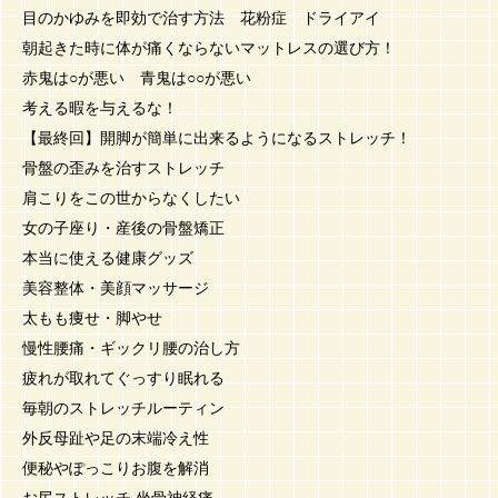
目のかゆみを即効で治す方法 花粉症 ドライアイ
朝起きた時に体が痛くならないマットレスの選び方！
赤鬼は○が悪い 青鬼は○○が悪い
考える暇を与えるな！
【最終回】開脚が簡単に出来るようになるストレッチ！
骨盤の歪みを治すストレッチ
肩こりをこの世からなくしたい
女の子座り・産後の骨盤矯正
本当に使える健康グッズ
美容整体・美顔マッサージ
太もも痩せ・脚やせ
慢性腰痛・ギックリ腰の治し方
疲れが取れてぐっすり眠れる
毎朝のストレッチルーティン
外反母趾や足の末端冷え性
便秘やぽっこりお腹を解消
お尻ストレッチ 坐骨神経痛