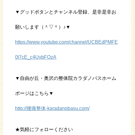
▼グッドボタンとチャンネル登録、是非是非お
願いします（＾▽＾）♪▼
https://www.youtube.com/channel/UCBEdPMFE
0l7cE_c4UvbFOzA
▼自由が丘・奥沢の整体院カラダノバスホーム
ポージはこちら▼
http://腰痛整体-karadanobasu.com/
★気軽にフォローください