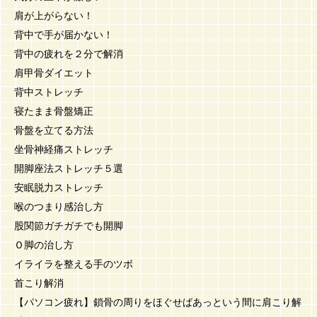
肩が上がらない！
背中で手が届かない！
背中の疲れを２分で解消
肩甲骨ダイエット
背中ストレッチ
寝たまま骨盤矯正
骨盤を立てる方法
坐骨神経痛ストレッチ
開脚座法ストレッチ５選
安眠脱力ストレッチ
喉のつまり感治し方
股関節ガチガチでも開脚
Ｏ脚の治し方
イライラを整える手のツボ
首こり解消
【パソコン疲れ】鎖骨の周りをほぐせばあっという間に肩こり解