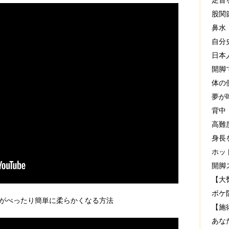
足首
股関
鼻水
自分
日本
開脚
体の
夢が
背中
高難
身長
ホッ
開脚
【大
ボケ
がべったり簡単に柔らかくなる方法
【施
あな