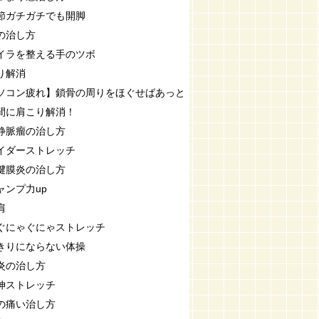
節ガチガチでも開脚
の治し方
イラを整える手のツボ
り解消
ソコン疲れ】鎖骨の周りをほぐせばあっと
間に肩こり解消！
静脈瘤の治し方
イダーストレッチ
腱膜炎の治し方
ャンプ力up
肩
ぐにゃぐにゃストレッチ
きりにならない体操
炎の治し方
伸ストレッチ
の痛い治し方