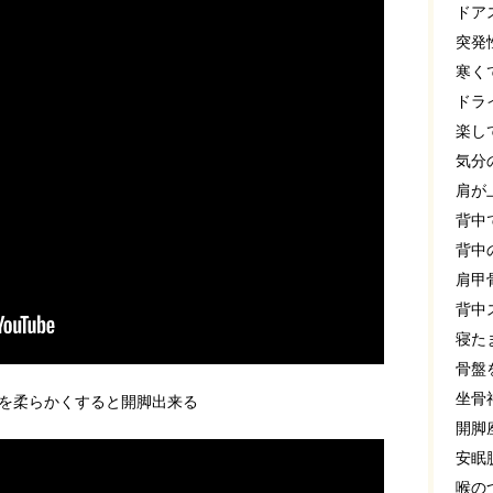
ドア
突発
寒く
ドラ
楽し
気分
肩が
背中
背中
肩甲
背中
寝た
骨盤
坐骨
を柔らかくすると開脚出来る
開脚
安眠
喉の