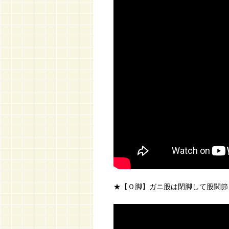
★【Ｏ脚】ガニ股は閉脚して股関節