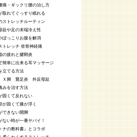
腰痛・ギックリ腰の治し方
が取れてぐっすり眠れる
のストレッチルーティン
母趾や足の末端冷え性
やぽっこりお腹を解消
ストレッチ 坐骨神経痛
指の疲れと腱鞘炎
で簡単に出来る耳マッサージ
を立てる方法
 Ｘ脚 鵞足炎 外反母趾
痛みを治す方法
が固くて反れない
節が固くて膝が浮く
ができない開脚
がない時が一番ヤバイ！
トナの教科書』とコラボ