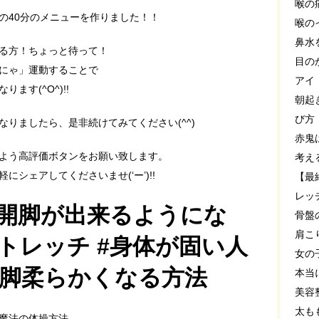
喉の
の40分のメニューを作りました！！
喉の
鼻水
る方！ちょっと待って！
目の
にゃ」運動することで
アイ
ます(^O^)!!
朝起
び方
りましたら、是非続けてみてください(^^)
赤鬼
よう高評価ボタンをお願い致します。
考え
シェアしてくださいませ(‘ー’)!!
【最
レッ
#開脚が出来るようにな
骨盤
肩こ
ストレッチ #身体が固い人
女の
開脚柔らかくなる方法
本当
美容
太も
魔法の体操方法