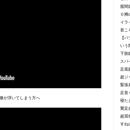
股関
Ｏ脚
イラ
首こ
【パ
いう
下肢
スパ
足底
超ジ
緊張
足首
膝が浮いてしまう方へ
寝た
鵞足
超屈
すね