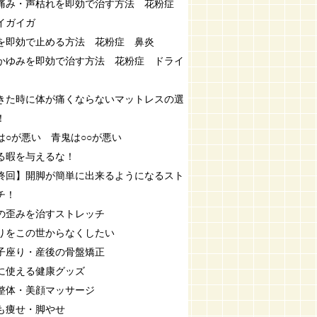
痛み・声枯れを即効で治す方法 花粉症
イガイガ
を即効で止める方法 花粉症 鼻炎
かゆみを即効で治す方法 花粉症 ドライ
きた時に体が痛くならないマットレスの選
！
は○が悪い 青鬼は○○が悪い
る暇を与えるな！
終回】開脚が簡単に出来るようになるスト
チ！
の歪みを治すストレッチ
りをこの世からなくしたい
子座り・産後の骨盤矯正
に使える健康グッズ
整体・美顔マッサージ
も痩せ・脚やせ