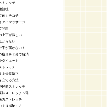
ストレッチ
性難聴
て体カチコチ
イアイマッサージ
て開脚
の上下が激しい
上がらない！
で手が届かない！
の疲れを２分で解消
骨ダイエット
ストレッチ
まま骨盤矯正
を立てる方法
神経痛ストレッチ
座法ストレッチ５選
脱力ストレッチ
つまり感治し方