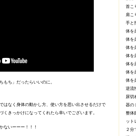
首こ
肩こ
手と
体を
体を
体を
体を
体を
体を
体を
ちもち」だったらいいのに。
逆流
尿切
ではなく身体の動かし方、使い方を思い出させるだけで
器の
づくきっかけになってくれたら幸いでございます。
整体
ット
かないーーー！！！
２分