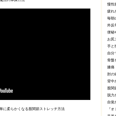
慢性
疲れ
毎朝
外反
便秘
お尻
手と
自分
骨盤
膝痛
肘の
背中
股関
脱力
自覚
単に柔らかくなる股関節ストレッチ方法
『オ