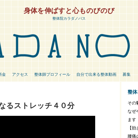
身体を伸ばすと心ものびのび
整体院カラダノバス
料金
アクセス
整体師プロフィール
自分で出来る整体動画
募集
整体
その
なるストレッチ４０分
なぜ
ます
【効
腰痛の