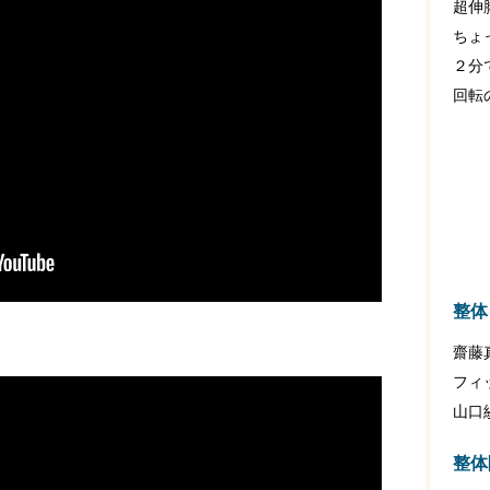
超伸
ちょ
２分
回転
整体
齋藤
フィ
山口
整体