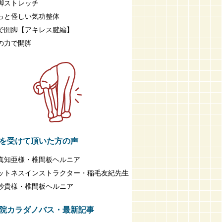
脚ストレッチ
っと怪しい気功整体
で開脚【アキレス腱編】
の力で開脚
を受けて頂いた方の声
真知亜様・椎間板ヘルニア
ットネスインストラクター・稲毛友紀先生
紗貴様・椎間板ヘルニア
院カラダノバス・最新記事