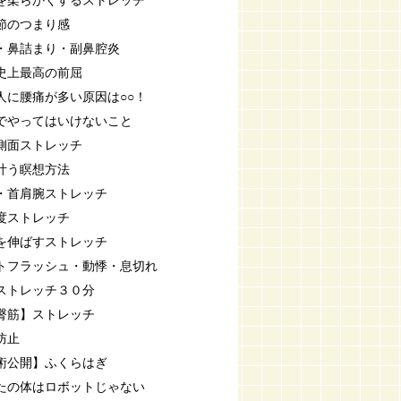
を柔らかくするストレッチ
節のつまり感
・鼻詰まり・副鼻腔炎
史上最高の前屈
人に腰痛が多い原因は○○！
でやってはいけないこと
側面ストレッチ
叶う瞑想方法
・首肩腕ストレッチ
度ストレッチ
を伸ばすストレッチ
トフラッシュ・動悸・息切れ
ストレッチ３０分
臀筋】ストレッチ
防止
術公開】ふくらはぎ
たの体はロボットじゃない