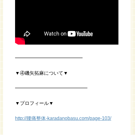
━━━━━━━━━━━━━━
▼④磯矢拓麻について▼
━━━━━━━━━━━━━━━
▼プロフィール▼
http://腰痛整体-karadanobasu.com/page-103/