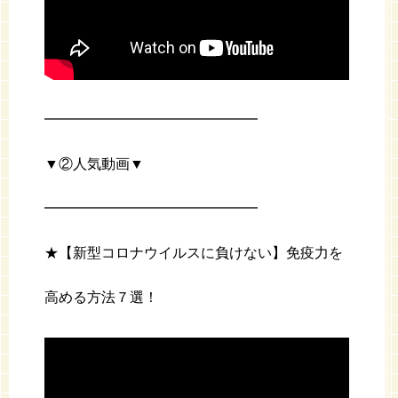
━━━━━━━━━━━━━━━
▼②人気動画▼
━━━━━━━━━━━━━━━
★【新型コロナウイルスに負けない】免疫力を
高める方法７選！