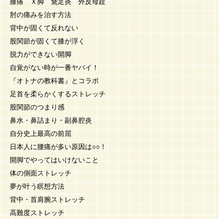
膝痛 Ｘ脚 鵞足炎 外反母趾
肘の痛みを治す方法
背中が固くて反れない
股関節が固くて膝が浮く
脱力ができない開脚
自覚がない時が一番ヤバイ！
『オトナの教科書』とコラボ
足首を柔らかくするストレッチ
股関節のつまり感
鼻水・鼻詰まり・副鼻腔炎
自分史上最高の前屈
日本人に腰痛が多い原因は○○！
開脚でやってはいけないこと
体の側面ストレッチ
夢が叶う瞑想方法
背中・首肩腕ストレッチ
高難度ストレッチ