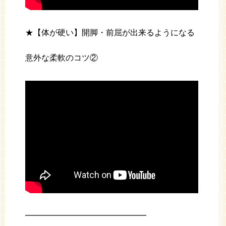
★【体が硬い】開脚・前屈が出来るようになる
意外な柔軟のコツ②
━━━━━━━━━━━━━━━