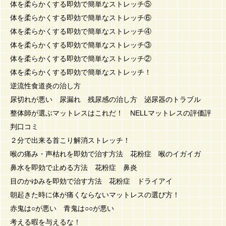
体を柔らかくする即効で簡単なストレッチ⑤
体を柔らかくする即効で簡単なストレッチ⑥
体を柔らかくする即効で簡単なストレッチ④
体を柔らかくする即効で簡単なストレッチ③
体を柔らかくする即効で簡単なストレッチ②
体を柔らかくする即効で簡単なストレッチ！
逆流性食道炎の治し方
尿切れが悪い 尿漏れ 残尿感の治し方 泌尿器のトラブル
整体師が選ぶマットレスはこれだ！ NELLマットレスの評価評
判口コミ
２分で出来る首こり解消ストレッチ！
喉の痛み・声枯れを即効で治す方法 花粉症 喉のイガイガ
鼻水を即効で止める方法 花粉症 鼻炎
目のかゆみを即効で治す方法 花粉症 ドライアイ
朝起きた時に体が痛くならないマットレスの選び方！
赤鬼は○が悪い 青鬼は○○が悪い
考える暇を与えるな！