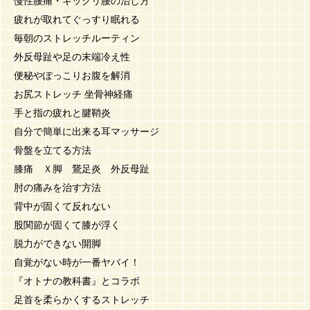
慢性腰痛・ギックリ腰の治し方
疲れが取れてぐっすり眠れる
毎朝のストレッチルーティン
外反母趾や足の末端冷え性
便秘やぽっこりお腹を解消
お尻ストレッチ 坐骨神経痛
手と指の疲れと腱鞘炎
自分で簡単に出来る耳マッサージ
骨盤を立てる方法
膝痛 Ｘ脚 鵞足炎 外反母趾
肘の痛みを治す方法
背中が固くて反れない
股関節が固くて膝が浮く
脱力ができない開脚
自覚がない時が一番ヤバイ！
『オトナの教科書』とコラボ
足首を柔らかくするストレッチ