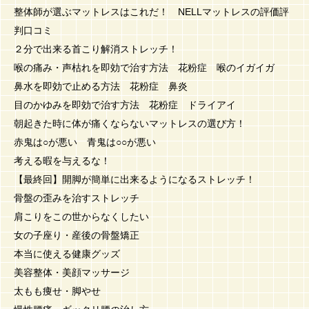
整体師が選ぶマットレスはこれだ！ NELLマットレスの評価評
判口コミ
２分で出来る首こり解消ストレッチ！
喉の痛み・声枯れを即効で治す方法 花粉症 喉のイガイガ
鼻水を即効で止める方法 花粉症 鼻炎
目のかゆみを即効で治す方法 花粉症 ドライアイ
朝起きた時に体が痛くならないマットレスの選び方！
赤鬼は○が悪い 青鬼は○○が悪い
考える暇を与えるな！
【最終回】開脚が簡単に出来るようになるストレッチ！
骨盤の歪みを治すストレッチ
肩こりをこの世からなくしたい
女の子座り・産後の骨盤矯正
本当に使える健康グッズ
美容整体・美顔マッサージ
太もも痩せ・脚やせ