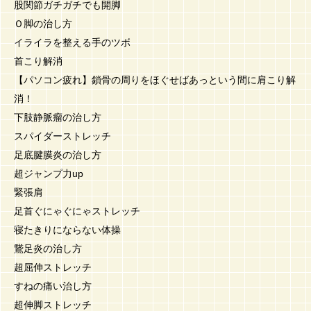
股関節ガチガチでも開脚
Ｏ脚の治し方
イライラを整える手のツボ
首こり解消
【パソコン疲れ】鎖骨の周りをほぐせばあっという間に肩こり解
消！
下肢静脈瘤の治し方
スパイダーストレッチ
足底腱膜炎の治し方
超ジャンプ力up
緊張肩
足首ぐにゃぐにゃストレッチ
寝たきりにならない体操
鵞足炎の治し方
超屈伸ストレッチ
すねの痛い治し方
超伸脚ストレッチ