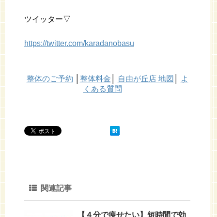
ツイッター▽
https://twitter.com/karadanobasu
整体のご予約
│
整体料金
│
自由が丘店 地図
│
よ
くある質問
関連記事
【４分で痩せたい】短時間で効