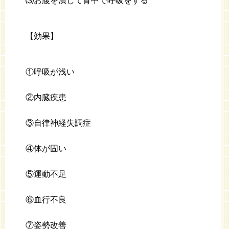
⑶お腹を潰して背中で呼吸をする
【効果】
①呼吸が浅い
②内臓疾患
③自律神経失調症
④体が固い
⑤運動不足
⑥血行不良
⑦姿勢改善