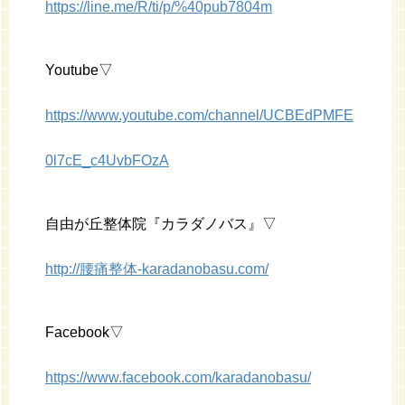
https://line.me/R/ti/p/%40pub7804m
Youtube▽
https://www.youtube.com/channel/UCBEdPMFE
0l7cE_c4UvbFOzA
自由が丘整体院『カラダノバス』▽
http://腰痛整体-karadanobasu.com/
Facebook▽
https://www.facebook.com/karadanobasu/