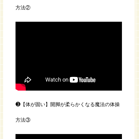
方法②
❸【体が固い】開脚が柔らかくなる魔法の体操
方法③