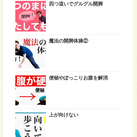
四つ這いでグルグル開脚
魔法の開脚体操②
便秘やぽっこりお腹を解消
上が向けない