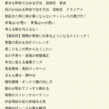
鼻水を即効で止める方法 花粉症 鼻炎
目のかゆみを即効で治す方法 花粉症 ドライアイ
朝起きた時に体が痛くならないマットレスの選び方！
赤鬼は○が悪い 青鬼は○○が悪い
考える暇を与えるな！
【最終回】開脚が簡単に出来るようになるストレッチ！
骨盤の歪みを治すストレッチ
肩こりをこの世からなくしたい
女の子座り・産後の骨盤矯正
本当に使える健康グッズ
美容整体・美顔マッサージ
太もも痩せ・脚やせ
慢性腰痛・ギックリ腰の治し方
疲れが取れてぐっすり眠れる
毎朝のストレッチルーティン
外反母趾や足の末端冷え性
便秘やぽっこりお腹を解消