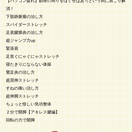
【パソコン疲れ】鎖骨の周りをほぐせばあっという間に肩こり解
消！
下肢静脈瘤の治し方
スパイダーストレッチ
足底腱膜炎の治し方
超ジャンプ力up
緊張肩
足首ぐにゃぐにゃストレッチ
寝たきりにならない体操
鵞足炎の治し方
超屈伸ストレッチ
すねの痛い治し方
超伸脚ストレッチ
ちょっと怪しい気功整体
２分で開脚【アキレス腱編】
回転の力で開脚