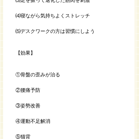
⑶足を振って退化した筋肉を刺激
⑷寝ながら気持ちよくストレッチ
⑸デスクワークの方は習慣にしよう
【効果】
①骨盤の歪みが治る
②腰痛予防
③姿勢改善
④運動不足解消
⑤猫背