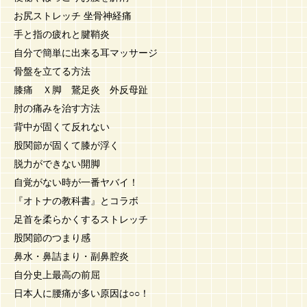
お尻ストレッチ 坐骨神経痛
手と指の疲れと腱鞘炎
自分で簡単に出来る耳マッサージ
骨盤を立てる方法
膝痛 Ｘ脚 鵞足炎 外反母趾
肘の痛みを治す方法
背中が固くて反れない
股関節が固くて膝が浮く
脱力ができない開脚
自覚がない時が一番ヤバイ！
『オトナの教科書』とコラボ
足首を柔らかくするストレッチ
股関節のつまり感
鼻水・鼻詰まり・副鼻腔炎
自分史上最高の前屈
日本人に腰痛が多い原因は○○！