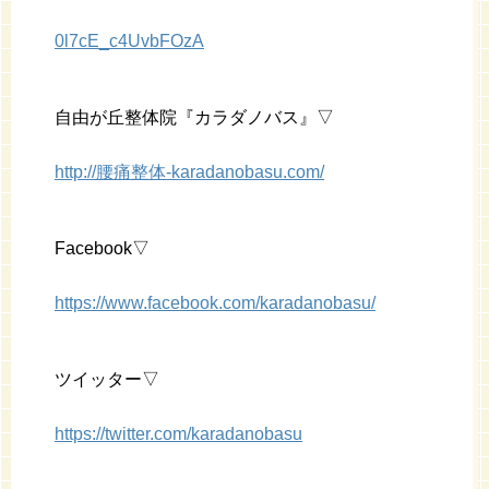
0l7cE_c4UvbFOzA
自由が丘整体院『カラダノバス』▽
http://腰痛整体-karadanobasu.com/
Facebook▽
https://www.facebook.com/karadanobasu/
ツイッター▽
https://twitter.com/karadanobasu