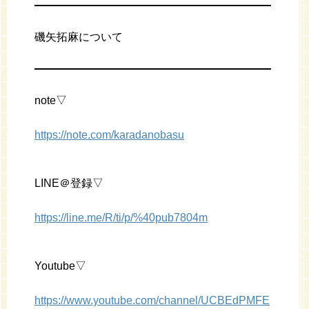
磯矢拓麻について
note▽
https://note.com/karadanobasu
LINE＠登録▽
https://line.me/R/ti/p/%40pub7804m
Youtube▽
https://www.youtube.com/channel/UCBEdPMFE