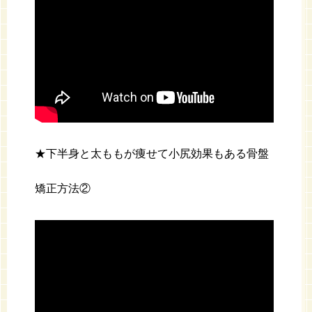
★下半身と太ももが痩せて小尻効果もある骨盤
矯正方法②