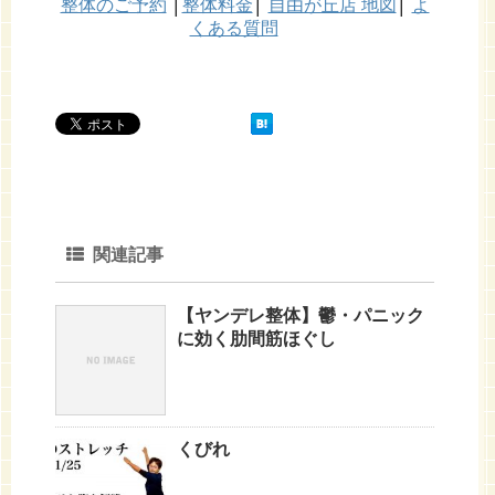
整体のご予約
│
整体料金
│
自由が丘店 地図
│
よ
くある質問
関連記事
【ヤンデレ整体】鬱・パニック
に効く肋間筋ほぐし
くびれ