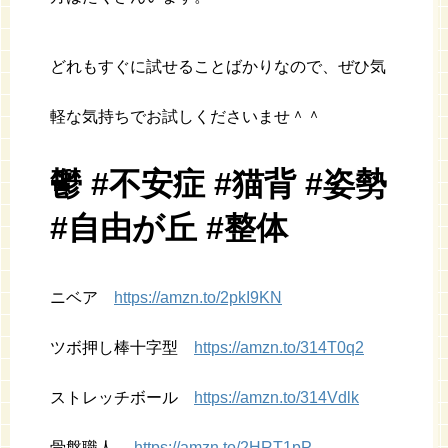
どれもすぐに試せることばかりなので、ぜひ気
軽な気持ちでお試しくださいませ＾＾
鬱 #不安症 #猫背 #姿勢
#自由が丘 #整体‬
ニベア
https://amzn.to/2pkI9KN
ツボ押し棒十字型
https://amzn.to/314T0q2
ストレッチボール
https://amzn.to/314Vdlk
骨盤職人
https://amzn.to/2HRT1pP