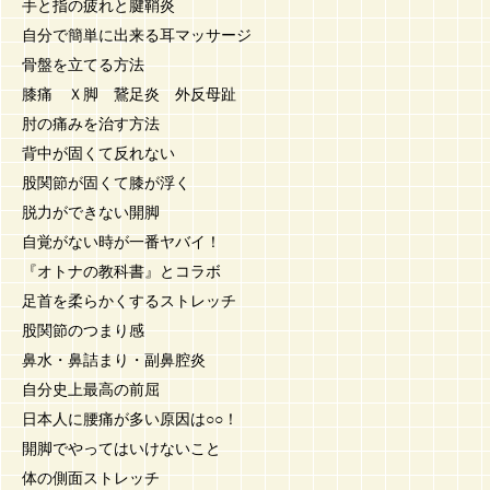
手と指の疲れと腱鞘炎
自分で簡単に出来る耳マッサージ
骨盤を立てる方法
膝痛 Ｘ脚 鵞足炎 外反母趾
肘の痛みを治す方法
背中が固くて反れない
股関節が固くて膝が浮く
脱力ができない開脚
自覚がない時が一番ヤバイ！
『オトナの教科書』とコラボ
足首を柔らかくするストレッチ
股関節のつまり感
鼻水・鼻詰まり・副鼻腔炎
自分史上最高の前屈
日本人に腰痛が多い原因は○○！
開脚でやってはいけないこと
体の側面ストレッチ