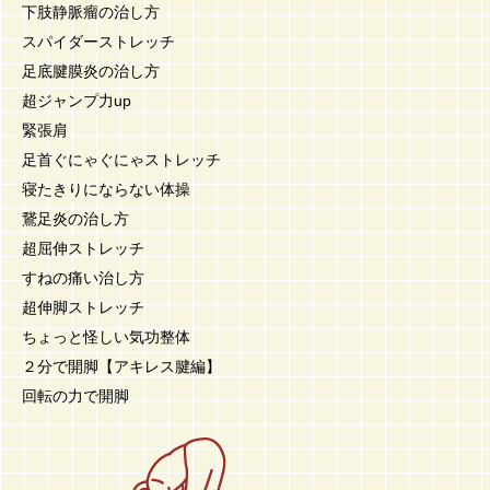
下肢静脈瘤の治し方
スパイダーストレッチ
足底腱膜炎の治し方
超ジャンプ力up
緊張肩
足首ぐにゃぐにゃストレッチ
寝たきりにならない体操
鵞足炎の治し方
超屈伸ストレッチ
すねの痛い治し方
超伸脚ストレッチ
ちょっと怪しい気功整体
２分で開脚【アキレス腱編】
回転の力で開脚