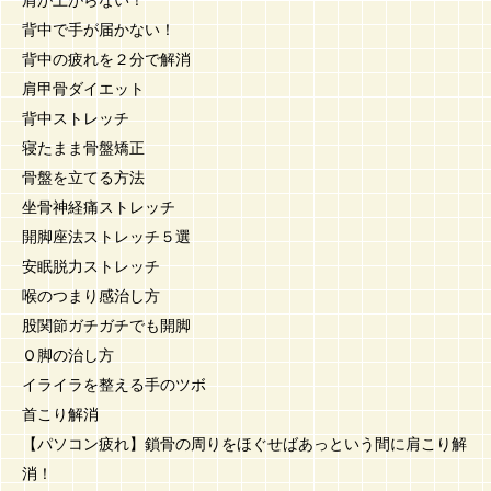
背中で手が届かない！
背中の疲れを２分で解消
肩甲骨ダイエット
背中ストレッチ
寝たまま骨盤矯正
骨盤を立てる方法
坐骨神経痛ストレッチ
開脚座法ストレッチ５選
安眠脱力ストレッチ
喉のつまり感治し方
股関節ガチガチでも開脚
Ｏ脚の治し方
イライラを整える手のツボ
首こり解消
【パソコン疲れ】鎖骨の周りをほぐせばあっという間に肩こり解
消！