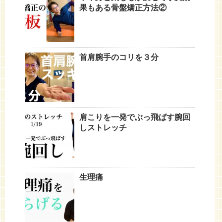
果もある骨盤矯正方法②
首肩腕手のコリを３分
肩こりを一発でぶっ飛ばす腕回
しストレッチ
生理痛