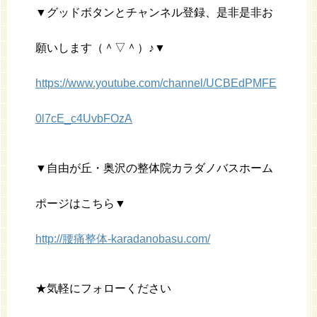
▼グッドボタンとチャンネル登録、是非是非お
願いします（＾▽＾）♪▼
https://www.youtube.com/channel/UCBEdPMFE
0l7cE_c4UvbFOzA
▼自由が丘・奥沢の整体院カラダノバスホーム
ポージはこちら▼
http://腰痛整体-karadanobasu.com/
★気軽にフォローください