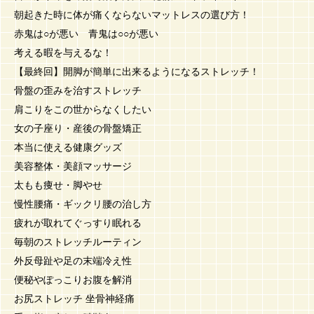
朝起きた時に体が痛くならないマットレスの選び方！
赤鬼は○が悪い 青鬼は○○が悪い
考える暇を与えるな！
【最終回】開脚が簡単に出来るようになるストレッチ！
骨盤の歪みを治すストレッチ
肩こりをこの世からなくしたい
女の子座り・産後の骨盤矯正
本当に使える健康グッズ
美容整体・美顔マッサージ
太もも痩せ・脚やせ
慢性腰痛・ギックリ腰の治し方
疲れが取れてぐっすり眠れる
毎朝のストレッチルーティン
外反母趾や足の末端冷え性
便秘やぽっこりお腹を解消
お尻ストレッチ 坐骨神経痛