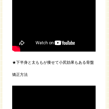
★下半身と太ももが痩せて小尻効果もある骨盤
矯正方法