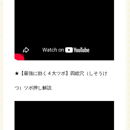
★【最強に効く４大ツボ】四総穴（しそうけ
つ）ツボ押し解説