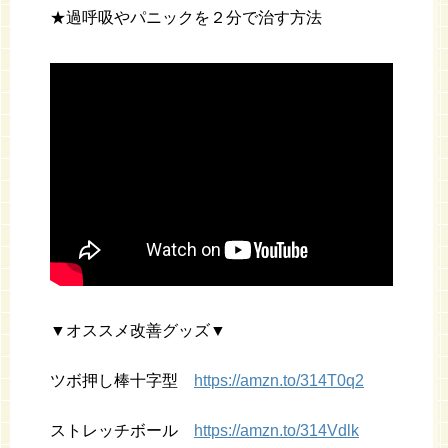
★過呼吸やパニックを２分で治す方法
▼オススメ改善グッズ▼
ツボ押し棒十字型
https://amzn.to/314T0q2
ストレッチボール
https://amzn.to/314Vdlk