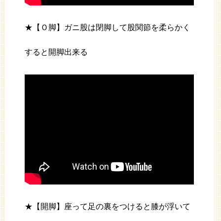
★【Ｏ脚】ガニ股は閉脚して股関節を柔らかく
すると開脚出来る
★【開脚】座って足の裏をつけると膝が浮いて