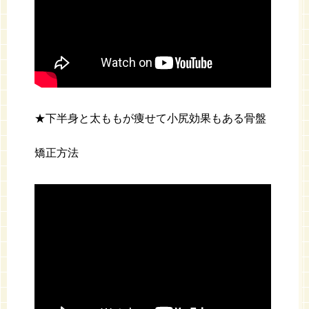
★下半身と太ももが痩せて小尻効果もある骨盤
矯正方法