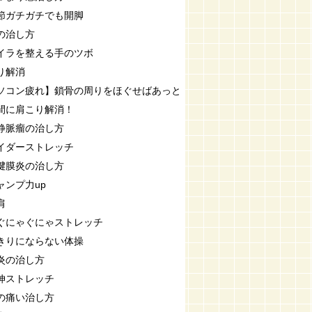
節ガチガチでも開脚
の治し方
イラを整える手のツボ
り解消
ソコン疲れ】鎖骨の周りをほぐせばあっと
間に肩こり解消！
静脈瘤の治し方
イダーストレッチ
腱膜炎の治し方
ャンプ力up
肩
ぐにゃぐにゃストレッチ
きりにならない体操
炎の治し方
伸ストレッチ
の痛い治し方