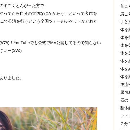
のすごくとんがった方で、
首こ
やってたら自分の大切なにかが狂う」といって客席を
肩こ
フェで公演を行うという全国ツアーのチケットがとれた
手と
体を
体を
∇//)！YouTubeでも公式でMV公開してるので知らない
体を
ー(≧∀≦)
体を
体を
体を
体を
ありました。
逆流
尿切
器の
整体
ット
２分