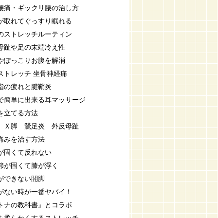
腰痛・ギックリ腰の治し方
が取れてぐっすり眠れる
のストレッチルーティン
母趾や足の末端冷え性
やぽっこりお腹を解消
ストレッチ 坐骨神経痛
指の疲れと腱鞘炎
で簡単に出来る耳マッサージ
を立てる方法
 Ｘ脚 鵞足炎 外反母趾
痛みを治す方法
が固くて反れない
節が固くて膝が浮く
ができない開脚
がない時が一番ヤバイ！
トナの教科書』とコラボ