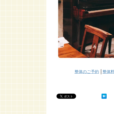
整体のご予約
│
整体