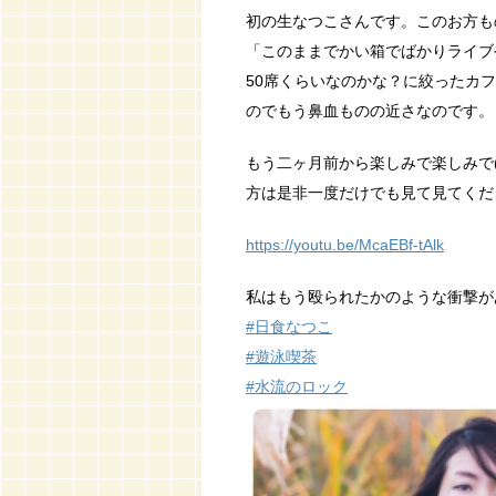
初の生なつこさんです。このお方も
「このままでかい箱でばかりライブ
50席くらいなのかな？に絞ったカ
のでもう鼻血ものの近さなのです。
もう二ヶ月前から楽しみで楽しみで(//
方は是非一度だけでも見て見てください
https://youtu.be/McaEBf-tAlk
私はもう殴られたかのような衝撃が
#
日食なつこ
#
遊泳喫茶
#
水流のロック