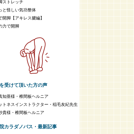
脚ストレッチ
っと怪しい気功整体
で開脚【アキレス腱編】
の力で開脚
を受けて頂いた方の声
真知亜様・椎間板ヘルニア
ットネスインストラクター・稲毛友紀先生
紗貴様・椎間板ヘルニア
院カラダノバス・最新記事