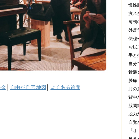
慢性
疲れ
毎朝
外反
便秘
お尻
手と
自分
骨盤
膝痛
料金
│
自由が丘店 地図
│
よくある質問
肘の
背中
股関
脱力
自覚
『オ