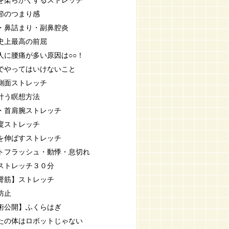
を柔らかくするストレッチ
節のつまり感
・鼻詰まり・副鼻腔炎
史上最高の前屈
人に腰痛が多い原因は○○！
でやってはいけないこと
側面ストレッチ
叶う瞑想方法
・首肩腕ストレッチ
度ストレッチ
を伸ばすストレッチ
トフラッシュ・動悸・息切れ
ストレッチ３０分
臀筋】ストレッチ
防止
術公開】ふくらはぎ
たの体はロボットじゃない