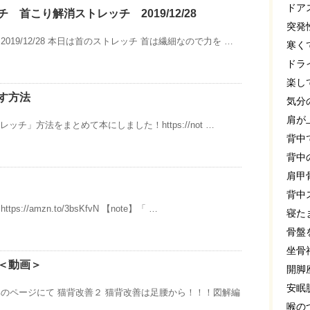
ドア
 首こり解消ストレッチ 2019/12/28
突発
019/12/28 本日は首のストレッチ 首は繊細なので力を …
寒く
ドラ
楽し
す方法
気分
肩が
レッチ」方法をまとめて本にしました！https://not …
背中
背中
肩甲
背中
//amzn.to/3bsKfvN 【note】「 …
寝た
骨盤
坐骨
＜動画＞
開脚
安眠
のページにて 猫背改善２ 猫背改善は足腰から！！！図解編
喉の