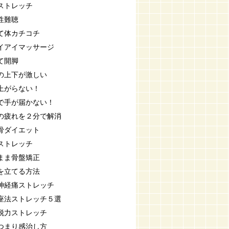
ストレッチ
性難聴
て体カチコチ
イアイマッサージ
て開脚
の上下が激しい
上がらない！
で手が届かない！
の疲れを２分で解消
骨ダイエット
ストレッチ
まま骨盤矯正
を立てる方法
神経痛ストレッチ
座法ストレッチ５選
脱力ストレッチ
つまり感治し方