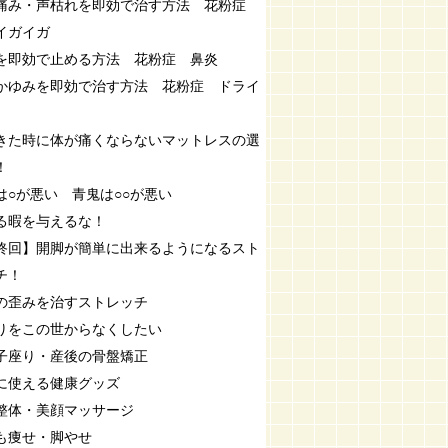
痛み・声枯れを即効で治す方法 花粉症
イガイガ
を即効で止める方法 花粉症 鼻炎
かゆみを即効で治す方法 花粉症 ドライ
きた時に体が痛くならないマットレスの選
！
は○が悪い 青鬼は○○が悪い
る暇を与えるな！
終回】開脚が簡単に出来るようになるスト
チ！
の歪みを治すストレッチ
りをこの世からなくしたい
子座り・産後の骨盤矯正
に使える健康グッズ
整体・美顔マッサージ
も痩せ・脚やせ