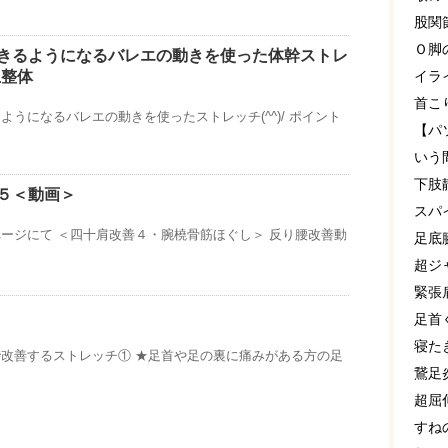
股関
Ｏ脚
きるようになるバレエの動きを使った体幹ストレ
丘整体
イラ
首こ
ようになるバレエの動きを使ったストレッチ(^^)/ ポイント
【パ
いう
下肢
５＜動画＞
スパ
ージにて ＜四十肩改善４・腕橈骨筋ほぐし＞ 反り腰改善動
足底
超ジ
緊張
足首
寝た
改善するストレッチ① ★足首や足の裏に痛みがある方の足
鵞足
超屈
すね