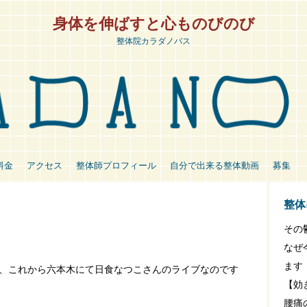
身体を伸ばすと心ものびのび
整体院カラダノバス
料金
アクセス
整体師プロフィール
自分で出来る整体動画
募集
整体
その
なぜ
ます
、これから六本木にて日食なつこさんのライブなのです
【効
腰痛の