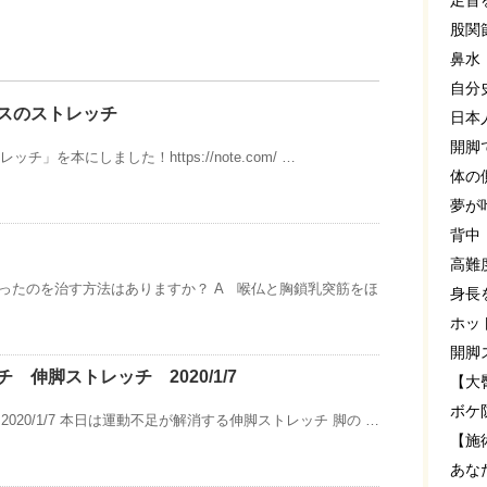
足首
股関
鼻水
自分
スのストレッチ
日本
開脚
ッチ」を本にしました！https://note.com/ …
体の
夢が
背中
高難
ったのを治す方法はありますか？ A 喉仏と胸鎖乳突筋をほ
身長
ホッ
開脚
 伸脚ストレッチ 2020/1/7
【大
ボケ
020/1/7 本日は運動不足が解消する伸脚ストレッチ 脚の …
【施
あな