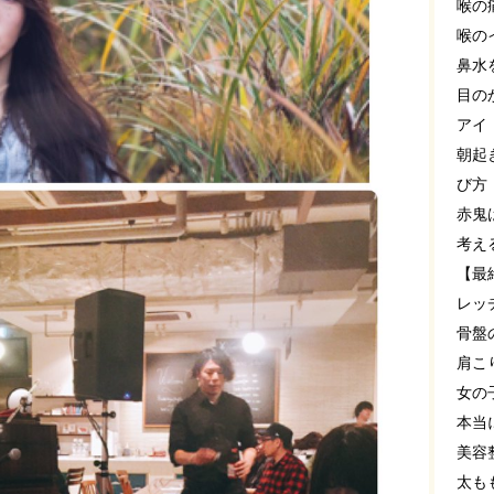
喉の
喉の
鼻水
目の
アイ
朝起
び方
赤鬼
考え
【最
レッ
骨盤
肩こ
女の
本当
美容
太も