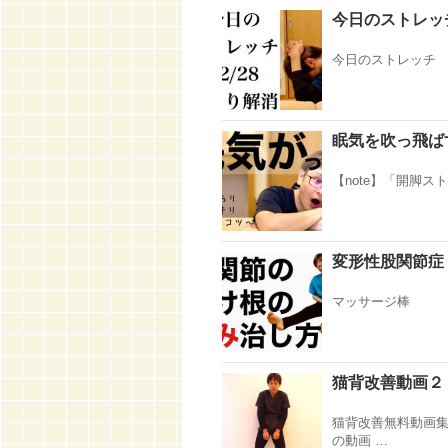
今日のストレッチ
今日のストレッチ 2
眠気を吹っ飛ば
【note】「開脚スト
変形性股関節症
マッサージ棒 https:
猫背改善動画２
猫背改善無料動画集
の動画 …