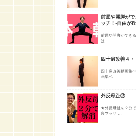
前屈や開脚がで
ッチ！-自由が
前屈や開脚ができる
は …
四十肩改善４・
四十肩改善動画集ペ
画集ペ …
外反母趾②
★外反母趾を２分で
裏マッサ …