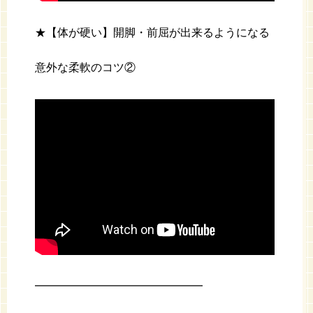
★【体が硬い】開脚・前屈が出来るようになる
意外な柔軟のコツ②
━━━━━━━━━━━━━━━