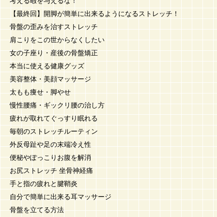
考える暇を与えるな！
【最終回】開脚が簡単に出来るようになるストレッチ！
骨盤の歪みを治すストレッチ
肩こりをこの世からなくしたい
女の子座り・産後の骨盤矯正
本当に使える健康グッズ
美容整体・美顔マッサージ
太もも痩せ・脚やせ
慢性腰痛・ギックリ腰の治し方
疲れが取れてぐっすり眠れる
毎朝のストレッチルーティン
外反母趾や足の末端冷え性
便秘やぽっこりお腹を解消
お尻ストレッチ 坐骨神経痛
手と指の疲れと腱鞘炎
自分で簡単に出来る耳マッサージ
骨盤を立てる方法