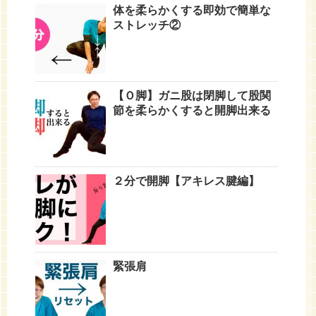
体を柔らかくする即効で簡単な
ストレッチ②
【Ｏ脚】ガニ股は閉脚して股関
節を柔らかくすると開脚出来る
２分で開脚【アキレス腱編】
緊張肩