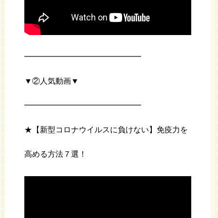
━━━━━━━━━━━━━━━
▼②人気動画▼
━━━━━━━━━━━━━━━
★【新型コロナウイルスに負けない】免疫力を
高める方法７選！