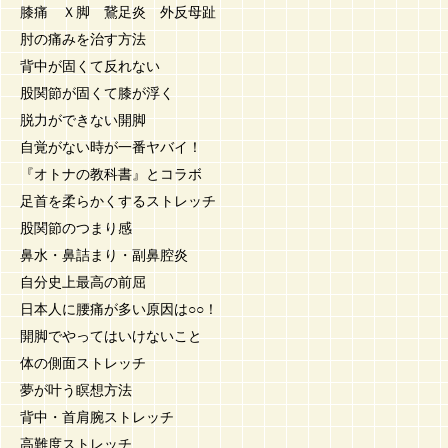
膝痛 Ｘ脚 鵞足炎 外反母趾
肘の痛みを治す方法
背中が固くて反れない
股関節が固くて膝が浮く
脱力ができない開脚
自覚がない時が一番ヤバイ！
『オトナの教科書』とコラボ
足首を柔らかくするストレッチ
股関節のつまり感
鼻水・鼻詰まり・副鼻腔炎
自分史上最高の前屈
日本人に腰痛が多い原因は○○！
開脚でやってはいけないこと
体の側面ストレッチ
夢が叶う瞑想方法
背中・首肩腕ストレッチ
高難度ストレッチ