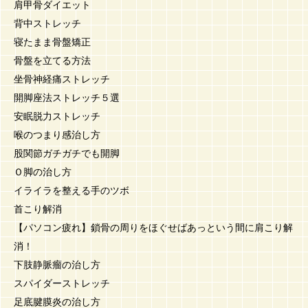
肩甲骨ダイエット
背中ストレッチ
寝たまま骨盤矯正
骨盤を立てる方法
坐骨神経痛ストレッチ
開脚座法ストレッチ５選
安眠脱力ストレッチ
喉のつまり感治し方
股関節ガチガチでも開脚
Ｏ脚の治し方
イライラを整える手のツボ
首こり解消
【パソコン疲れ】鎖骨の周りをほぐせばあっという間に肩こり解
消！
下肢静脈瘤の治し方
スパイダーストレッチ
足底腱膜炎の治し方