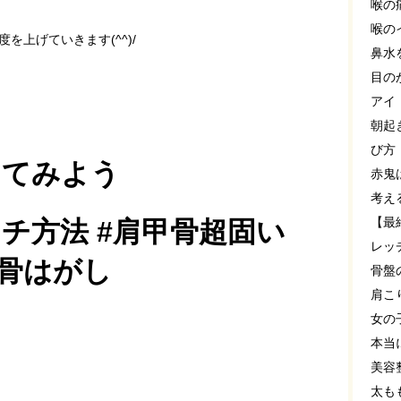
喉の
喉の
を上げていきます(^^)/
鼻水
目の
アイ
朝起
び方
ってみよう
赤鬼
考え
【最
チ方法 #肩甲骨超固い
レッ
甲骨はがし
骨盤
肩こ
女の
本当
美容
太も