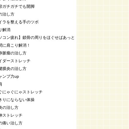
節ガチガチでも開脚
の治し方
イラを整える手のツボ
り解消
ソコン疲れ】鎖骨の周りをほぐせばあっと
間に肩こり解消！
静脈瘤の治し方
イダーストレッチ
腱膜炎の治し方
ャンプ力up
肩
ぐにゃぐにゃストレッチ
きりにならない体操
炎の治し方
伸ストレッチ
の痛い治し方