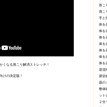
首こ
肩こ
手と
体を
体を
体を
体を
体を
体を
体を
かくなる肩こり解消ストレッチ！
逆流
向けの決定版！
尿切
器の
整体
ット
２分