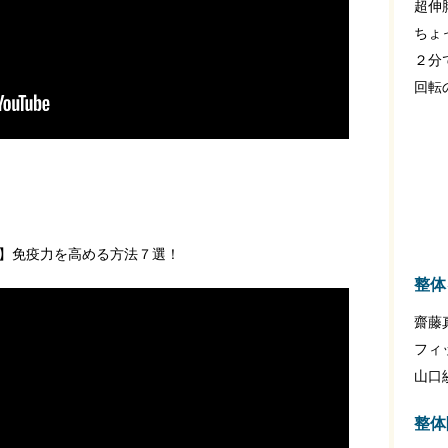
超伸
ちょ
２分
回転
】免疫力を高める方法７選！
整体
齋藤
フィ
山口
整体