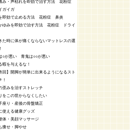
痛み・声枯れを即効で治す方法 花粉症
イガイガ
を即効で止める方法 花粉症 鼻炎
かゆみを即効で治す方法 花粉症 ドライ
きた時に体が痛くならないマットレスの選
！
は○が悪い 青鬼は○○が悪い
る暇を与えるな！
終回】開脚が簡単に出来るようになるスト
チ！
の歪みを治すストレッチ
りをこの世からなくしたい
子座り・産後の骨盤矯正
に使える健康グッズ
整体・美顔マッサージ
も痩せ・脚やせ