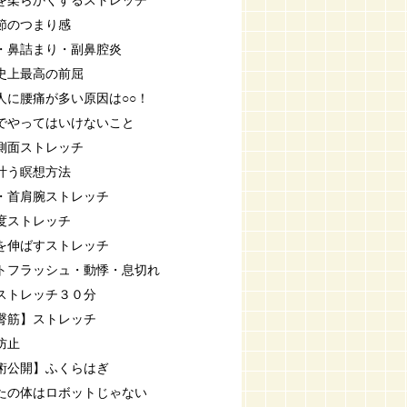
を柔らかくするストレッチ
節のつまり感
・鼻詰まり・副鼻腔炎
史上最高の前屈
人に腰痛が多い原因は○○！
でやってはいけないこと
側面ストレッチ
叶う瞑想方法
・首肩腕ストレッチ
度ストレッチ
を伸ばすストレッチ
トフラッシュ・動悸・息切れ
ストレッチ３０分
臀筋】ストレッチ
防止
術公開】ふくらはぎ
たの体はロボットじゃない