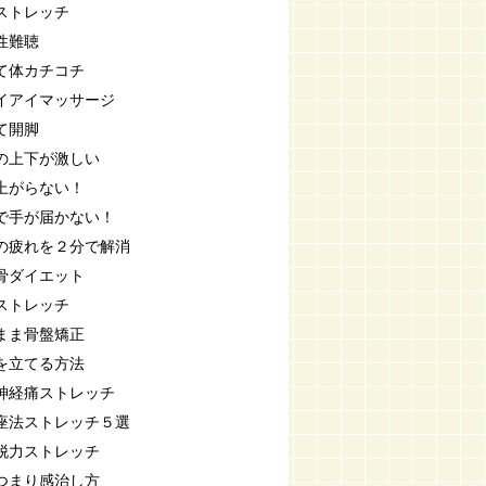
ストレッチ
性難聴
て体カチコチ
イアイマッサージ
て開脚
の上下が激しい
上がらない！
で手が届かない！
の疲れを２分で解消
骨ダイエット
ストレッチ
まま骨盤矯正
を立てる方法
神経痛ストレッチ
座法ストレッチ５選
脱力ストレッチ
つまり感治し方