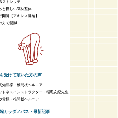
脚ストレッチ
っと怪しい気功整体
で開脚【アキレス腱編】
の力で開脚
を受けて頂いた方の声
真知亜様・椎間板ヘルニア
ットネスインストラクター・稲毛友紀先生
紗貴様・椎間板ヘルニア
院カラダノバス・最新記事