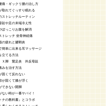
腰痛・ギックリ腰の治し方
が取れてぐっすり眠れる
のストレッチルーティン
母趾や足の末端冷え性
やぽっこりお腹を解消
ストレッチ 坐骨神経痛
指の疲れと腱鞘炎
で簡単に出来る耳マッサージ
を立てる方法
 Ｘ脚 鵞足炎 外反母趾
痛みを治す方法
が固くて反れない
節が固くて膝が浮く
ができない開脚
がない時が一番ヤバイ！
トナの教科書』とコラボ