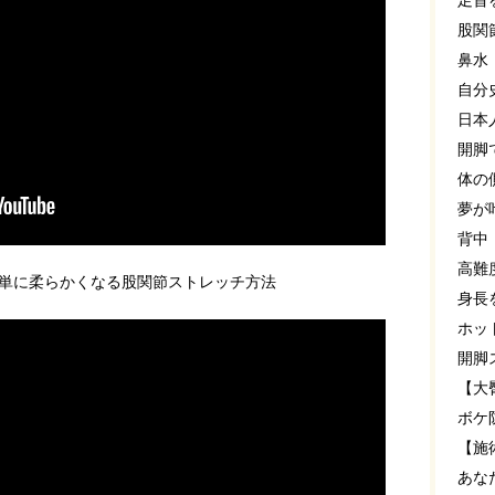
足首
股関
鼻水
自分
日本
開脚
体の
夢が
背中
高難
単に柔らかくなる股関節ストレッチ方法
身長
ホッ
開脚
【大
ボケ
【施
あな