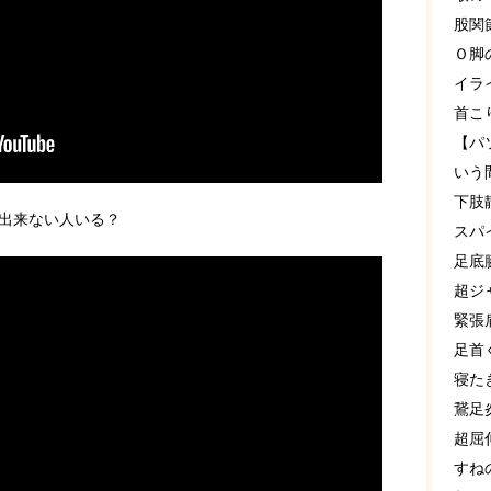
股関
Ｏ脚
イラ
首こ
【パ
いう
下肢
出来ない人いる？
スパ
足底
超ジ
緊張
足首
寝た
鵞足
超屈
すね