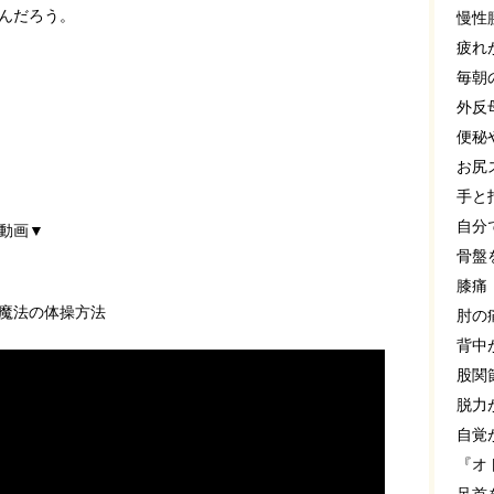
んだろう。
慢性
疲れ
毎朝
外反
便秘
お尻
手と
自分
動画▼
骨盤
膝痛
魔法の体操方法
肘の
背中
股関
脱力
自覚
『オ