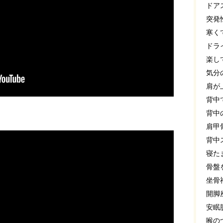
ドア
突発
寒く
ドラ
楽し
気分
肩が
背中
背中
肩甲
背中
寝た
骨盤
坐骨
開脚
安眠
喉の