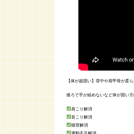
【体が超固い】背中や肩甲骨が柔ら
後ろで手が組めないなど体が固い方
肩こり解消
首こり解消
猫背解消
運動不足解消