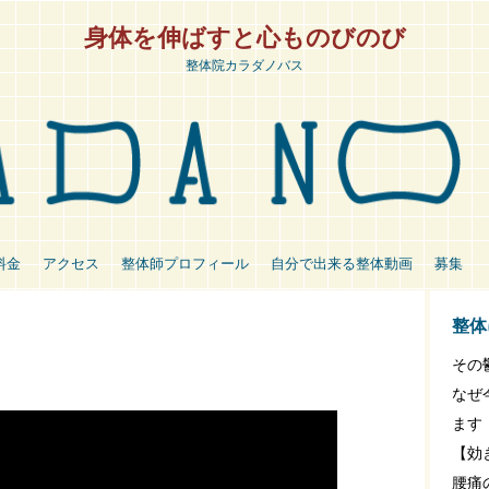
身体を伸ばすと心ものびのび
整体院カラダノバス
料金
アクセス
整体師プロフィール
自分で出来る整体動画
募集
整体
その
なぜ
ます
【効
腰痛の